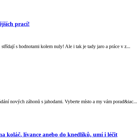
jších prací!
třídají s hodnotami kolem nuly! Ale i tak je tady jaro a práce v z...
ádání nových záhonů s jahodami. Vyberte místo a my vám porad&iac...
 koláč, lívance anebo do knedlíků, umí i léčit