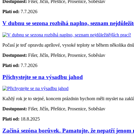
Dostupnost:
Fišer, Jičín, Přeštice, Prosenice, Soběslav
Platí od:
7.7.2026
V dubnu se sezona rozbíhá naplno, seznam nejdůležitě
Počasí je teď opravdu aprílové, vysoké teploty se během několika dnů s
Dostupnost:
Fišer, Jičín, Přeštice, Prosenice, Soběslav
Platí od:
7.7.2026
Přichystejte se na výsadbu jahod
Každý rok je to stejné, koncem prázdnin bychom měli myslet na zakl
Dostupnost:
Fišer, Jičín, Přeštice, Prosenice, Soběslav
Platí od:
18.8.2025
Začíná sezóna borůvek. Pamatujte, že nepatří jenom na