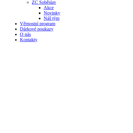
ZC Soběslav
Akce
Novinky
Náš tým
Věrnostní program
Dárkové poukazy
O nás
Kontakty