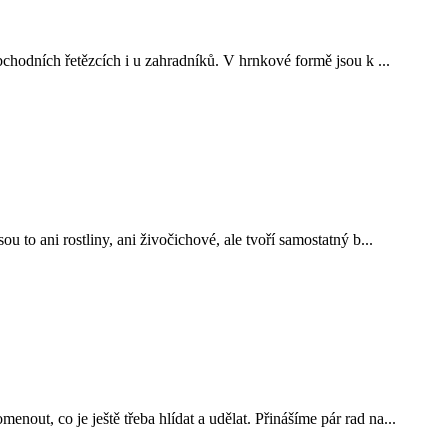
bchodních řetězcích i u zahradníků. V hrnkové formě jsou k ...
ou to ani rostliny, ani živočichové, ale tvoří samostatný b...
out, co je ještě třeba hlídat a udělat. Přinášíme pár rad na...