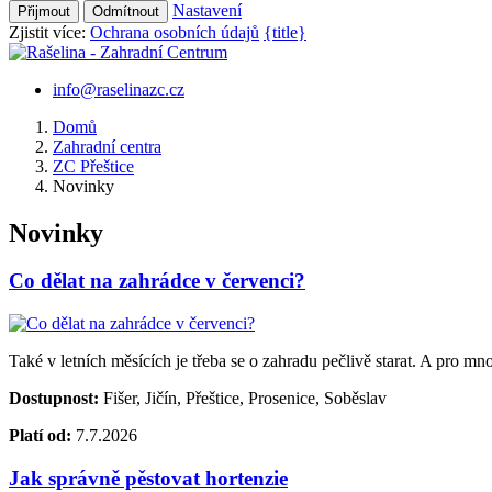
Nastavení
Přijmout
Odmítnout
Zjistit více:
Ochrana osobních údajů
{title}
info@raselinazc.cz
Domů
Zahradní centra
ZC Přeštice
Novinky
Novinky
Co dělat na zahrádce v červenci?
Také v letních měsících je třeba se o zahradu pečlivě starat. A pro mn
Dostupnost:
Fišer, Jičín, Přeštice, Prosenice, Soběslav
Platí od:
7.7.2026
Jak správně pěstovat hortenzie