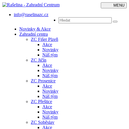
MENU
Toggle
navigatio
info@raselinazc.cz
Novinky & Akce
Zahradní centra
ZC Fišer Plzeň
Akce
Novinky
Náš tým
ZC Jičín
Akce
Novinky
Náš tým
ZC Prosenice
Akce
Novinky
Náš tým
ZC Přeštice
Akce
Novinky
Náš tým
ZC Soběslav
Akce