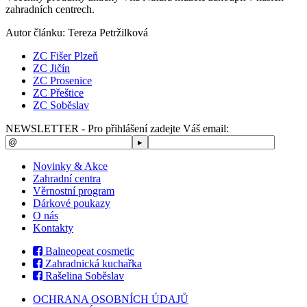
zahradních centrech.
Autor článku: Tereza Petržilková
ZC Fišer Plzeň
ZC Jičín
ZC Prosenice
ZC Přeštice
ZC Soběslav
NEWSLETTER - Pro přihlášení zadejte Váš email:
Novinky & Akce
Zahradní centra
Věrnostní program
Dárkové poukazy
O nás
Kontakty
Balneopeat cosmetic
Zahradnická kuchařka
Rašelina Soběslav
OCHRANA OSOBNÍCH ÚDAJŮ