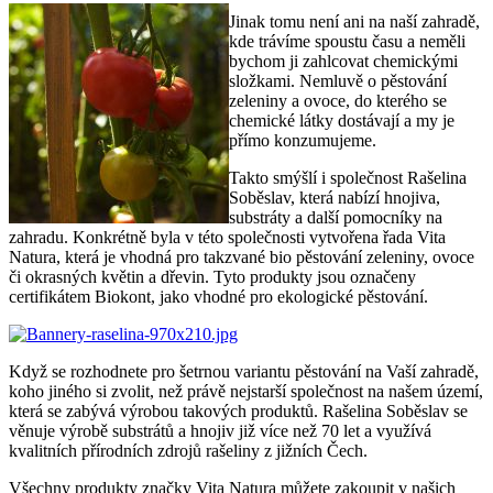
Jinak tomu není ani na naší zahradě,
kde trávíme spoustu času a neměli
bychom ji zahlcovat chemickými
složkami. Nemluvě o pěstování
zeleniny a ovoce, do kterého se
chemické látky dostávají a my je
přímo konzumujeme.
Takto smýšlí i společnost Rašelina
Soběslav, která nabízí hnojiva,
substráty a další pomocníky na
zahradu. Konkrétně byla v této společnosti vytvořena řada Vita
Natura, která je vhodná pro takzvané bio pěstování zeleniny, ovoce
či okrasných květin a dřevin. Tyto produkty jsou označeny
certifikátem Biokont, jako vhodné pro ekologické pěstování.
Když se rozhodnete pro šetrnou variantu pěstování na Vaší zahradě,
koho jiného si zvolit, než právě nejstarší společnost na našem území,
která se zabývá výrobou takových produktů. Rašelina Soběslav se
věnuje výrobě substrátů a hnojiv již více než 70 let a využívá
kvalitních přírodních zdrojů rašeliny z jižních Čech.
Všechny produkty značky Vita Natura můžete zakoupit v našich