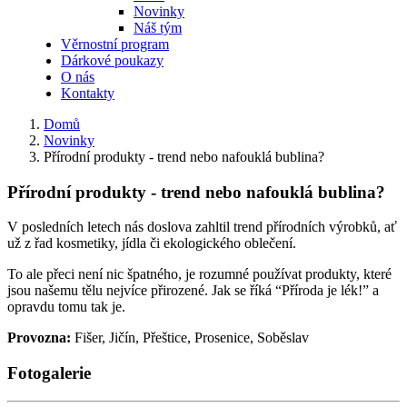
Novinky
Náš tým
Věrnostní program
Dárkové poukazy
O nás
Kontakty
Domů
Novinky
Přírodní produkty - trend nebo nafouklá bublina?
Přírodní produkty - trend nebo nafouklá bublina?
V posledních letech nás doslova zahltil trend přírodních výrobků, ať
už z řad kosmetiky, jídla či ekologického oblečení.
To ale přeci není nic špatného, je rozumné používat produkty, které
jsou našemu tělu nejvíce přirozené. Jak se říká “Příroda je lék!” a
opravdu tomu tak je.
Provozna:
Fišer, Jičín, Přeštice, Prosenice, Soběslav
Fotogalerie